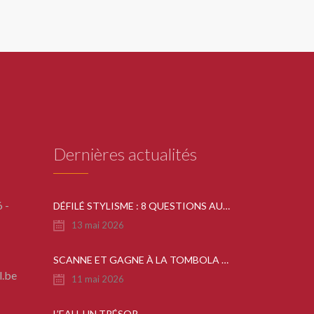
Dernières actualités
 -
DÉFILÉ STYLISME : 8 QUESTIONS AUX ORGANISATEURS
13 mai 2026
SCANNE ET GAGNE À LA TOMBOLA DE LA FÊTE DU COLLÈGE
l.be
11 mai 2026
L’EAU, UN TRÉSOR