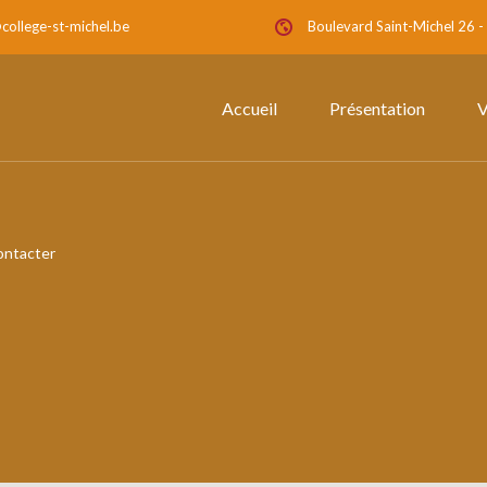
college-st-michel.be
Boulevard Saint-Michel 26 
Accueil
Présentation
V
ontacter