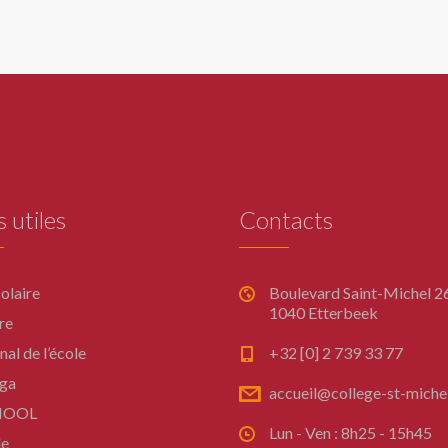
s utiles
Contacts
olaire
Boulevard Saint-Michel 26
1040 Etterbeek
re
nal de l’école
+32 [0] 2 739 33 77
ga
accueil@college-st-miche
CHOOL
Lun - Ven : 8h25 - 15h45
e