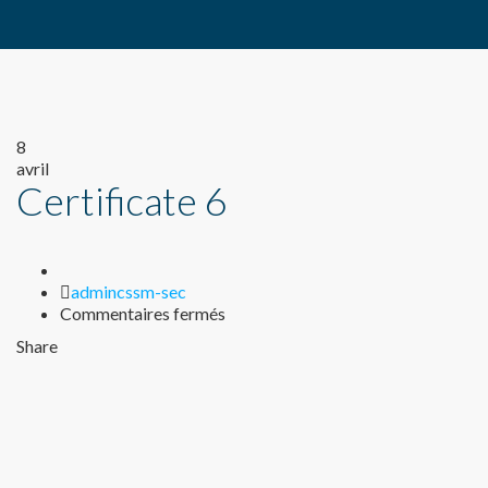
8
avril
Certificate 6
Author
admincssm-sec
sur
Commentaires fermés
Certificate
Share
6