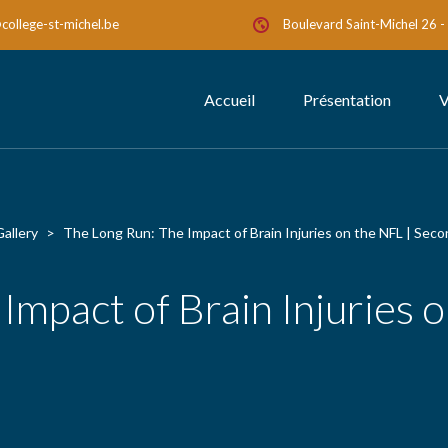
college-st-michel.be
Boulevard Saint-Michel 26 
Accueil
Présentation
V
allery
>
The Long Run: The Impact of Brain Injuries on the NFL | Seco
Impact of Brain Injuries o