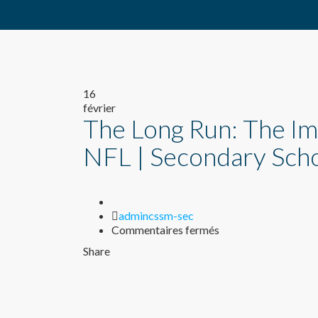
16
février
The Long Run: The Imp
NFL | Secondary Sch
Author
admincssm-sec
sur
Commentaires fermés
The
Share
Long
Run:
The
Impact
of