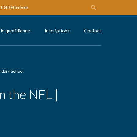
- 1040 Etterbeek
ie quotidienne
Inscriptions
Contact
ndary School
n the NFL |