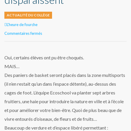
ACTUALITÉ DU COLLÈGE
Author
L'heure de fourche
sur
Commentaires fermés
Voici
ce
à
quoi
Oui, certains élèves ont pu être choqués.
vous
MAIS…
ne
pensez
Des paniers de basket seront placés dans la zone multisports
pas
(il n’en restait qu’un dans l’espace détente), au-dessus des
quand
les
cages de foot. L’équipe Ecoschool va planter sept arbres
paniers
fruitiers, une haie pour introduire la nature en ville et à l’école
de
basket
et pour améliorer votre bien-être. Quoi de plus beau que de
disparaissent
vivre entourés d’oiseaux, de fleurs et de fruits…
Beaucoup de verdure et d’espace libéré permettant :