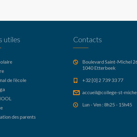
s utiles
Contacts
olaire
Boulevard Saint-Michel 26
1040 Etterbeek
re
nal de l’école
+32 [0] 2 739 33 77
ga
accueil@college-st-miche
CHOOL
Lun - Ven : 8h25 - 15h45
e
ation des parents