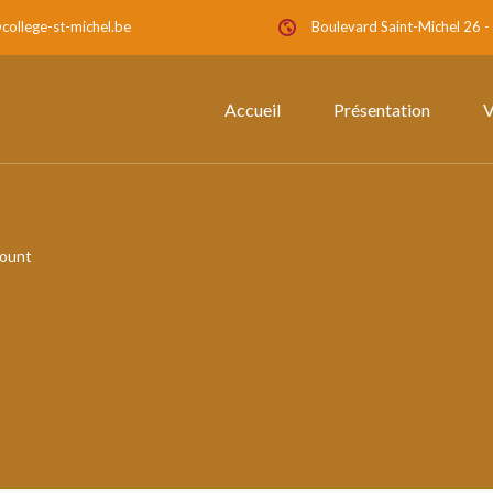
college-st-michel.be
Boulevard Saint-Michel 26 
Accueil
Présentation
V
ount