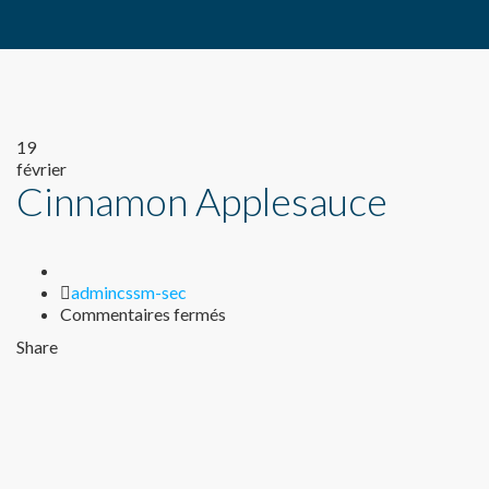
19
février
Cinnamon Applesauce
Author
admincssm-sec
sur
Commentaires fermés
Cinnamon
Share
Applesauce