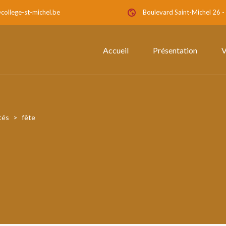
college-st-michel.be
Boulevard Saint-Michel 26 
Accueil
Présentation
V
tés
>
fête