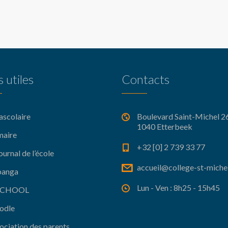
s utiles
Contacts
ascolaire
Boulevard Saint-Michel 26
1040 Etterbeek
maire
+32 [0] 2 739 33 77
ournal de l’école
accueil@college-st-miche
banga
Lun - Ven : 8h25 - 15h45
.SCHOOL
odle
ociation des parents