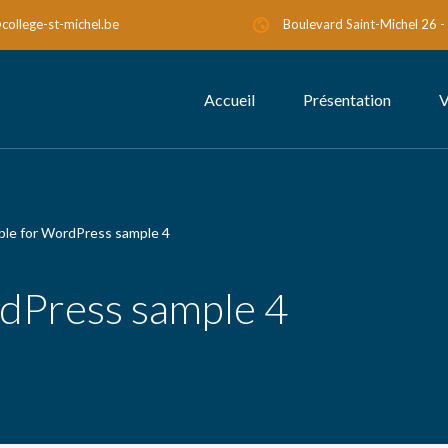
college-st-michel.be
Boulevard Saint-Michel 26 
Accueil
Présentation
V
ble for WordPress sample 4
dPress sample 4