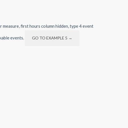
ur measure, first hours column hidden, type 4 event
ckable events.
GO TO EXAMPLE 5 →